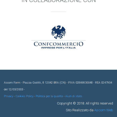
IN COLLABORAZIONE CON
Ascom Form - Piazza Giolitti, 8 12042 BRA (CN) - P.IVA 02869830048 - REA 0247904
del 12/03/2003 -
Privacy
-
Cookies Policy
-
Politica per la qualità
-
Aiuti di stato
Copyright © 2018. All rights reserved
Sito Realizzato da
Ascom Web